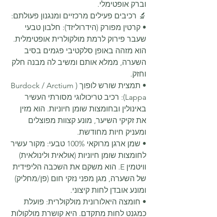
וברק אופטימלי.
🔬 רכיבים פעילים מרכזיים ומנגנון פעולתם:
• קרטין מפורק (הידרוליזד): חלבון טבעי 
שעבר פירוק לרמת מולקולרית אופטימלית. 
הוא מזהה באופן סלקטיבי פגמים בסיב 
השערה, ממלא אותם ומשיב לה מבנה חלק 
וחזק.
• תמצית שורש לופוך (Burdock / Arctium 
Lappa): רכיב טריכולוגי מסורתי העשיר 
באינולין ובחומצות שומן חיוניות. הוא מזין 
את זקיקי השיער, מונע קצוות מפוצלים 
ומעניק חיות מחודשת.
• שמן ארגן מרוקאי 100% טבעי: מקור עשיר 
לחומצות שומן חיוניות (אולאית ולינולאית) 
וויטמין E. הוא משקם את השכבה הליפידית 
של השערה, מגן מפני נזקי חום (פן/מחליק) 
ומונע אובדן לחות קיצוני.
• חומצה היאלורונית מולקולרית: פועלת 
כמגנט לחות מתקדם. היא קושרת מולקולות 