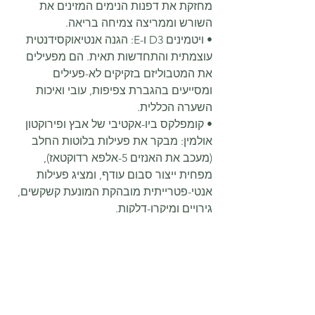
מחזקת את דפנות הנימים המזינים את 
השורש וממריצה צמיחה בריאה.
• ויטמינים D3 ו-E: הגנה אנטיאוקסידנטית 
עוצמתית והתחדשות תאית. הם מפעילים 
את המטבוליזם בזקיקים לא-פעילים 
ומסייעים בהגברת צפיפות, עובי ואיכות 
השערה הכללית.
• קומפלקס ביו-אקטיבי של אבץ ופירוקטון 
אולמין: מבקר את פעילות בלוטות החלב 
(מעכב את האנזים 5-אלפא רדוקטאז), 
מפחית ייצור סבום עודף, ומציג פעילות 
אנטי-פטרייתית מובהקת המונעת קשקשים, 
גירויים ומיקרו-דלקות.
• תמצית שורש ג'ינג'ר: יוצרת אפקט חימום 
עדין המאיץ את מיקרו-סירקולציית הדם 
והובלת החמצן לרקמות, ובכך מגביר את 
הסינתזה הטבעית של חלבוני המבנה.
• לציטין וסיליקון זמין ביולוגית: משקמים את 
שלמות המחסום האפידרמלי של עור 