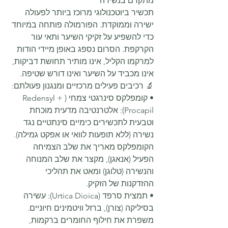
מתקדם בנשירה
תכשיר ביוטכנולוגי מרוכז ביותר לפעולה 
ישירה וממוקדת. הפורמולה פותחה במיוחד 
כדי להשפיע על זקיקי השיער ותאי עור 
הקרקפת. הסרום נספג באופן מיידי הודות 
למרקמו הקליל, אינו מותיר תחושת דביקות, 
אינו מכביד על השיער ואינו דורש שטיפה.
🔬 רכיבים פעילים מרכזיים ומנגנון פעולתם:
• קומפלקס סינרגטי צמחי (Redensyl + 
Procapil): אלטרנטיבה מדעית מוכחת 
וטבעית לתכשירים כימיים סינתטיים נגד 
נשירה (ללא תופעות לוואי או אפקט גמילה). 
הקומפלקס מאריך את שלב הצמיחה 
הפעיל (אנאגן), מקצר את שלב המנוחה 
והנשירה (טלוגן) ומאט את תהליכי 
ההזדקנות של הזקיק.
• תמצית סרפד (Urtica Dioica): עשירה 
בסיליקה (צורן), ברזל וויטמינים חיוניים. 
משפרת את חילוף החומרים ברקמות, 