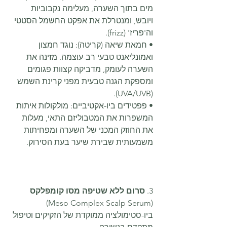
מים בתוך השערה, מעלימה נקבוביות 
ויובש, ומנטרלת את אפקט החשמל הסטטי 
וה'פריז' (frizz).
• חמאת שיאה (קריטה): נוגד חמצון 
ואמונליאנט טבעי רב-עוצמה. מזינה את 
השערה לעומק, מדביקה קצוות פגומים 
ומספקת הגנה טבעית מפני קרינת השמש 
(UVA/UVB).
• פפטידים ביו-אקטיביים: מולקולות איתות 
המשפרות את המטבוליזם התאי, מעלות 
את החוזק המכני של השערה ומפחיתות 
משמעותית שבירת שיער בעת הסירוק.
3. 
סרום ללא שטיפה מסו קומפלקס
(Meso Complex Scalp Serum)
ביו-סטימולציה ממוקדת של הזקיקים וטיפול 