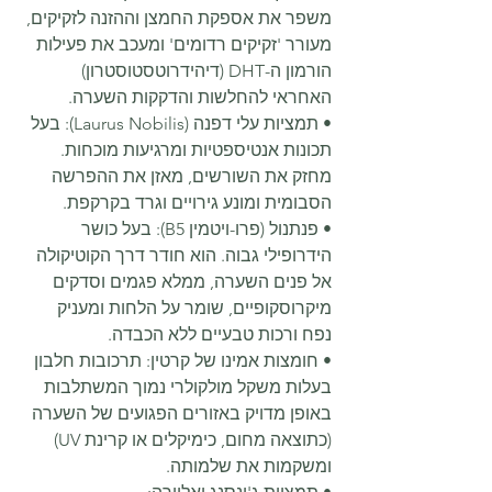
משפר את אספקת החמצן וההזנה לזקיקים, 
מעורר 'זקיקים רדומים' ומעכב את פעילות 
הורמון ה-DHT (דיהידרוטסטוסטרון) 
האחראי להחלשות והדקקות השערה.
• תמציות עלי דפנה (Laurus Nobilis): בעל 
תכונות אנטיספטיות ומרגיעות מוכחות. 
מחזק את השורשים, מאזן את ההפרשה 
הסבומית ומונע גירויים וגרד בקרקפת.
• פנתנול (פרו-ויטמין B5): בעל כושר 
הידרופילי גבוה. הוא חודר דרך הקוטיקולה 
אל פנים השערה, ממלא פגמים וסדקים 
מיקרוסקופיים, שומר על הלחות ומעניק 
נפח ורכות טבעיים ללא הכבדה.
• חומצות אמינו של קרטין: תרכובות חלבון 
בעלות משקל מולקולרי נמוך המשתלבות 
באופן מדויק באזורים הפגועים של השערה 
(כתוצאה מחום, כימיקלים או קרינת UV) 
ומשקמות את שלמותה.