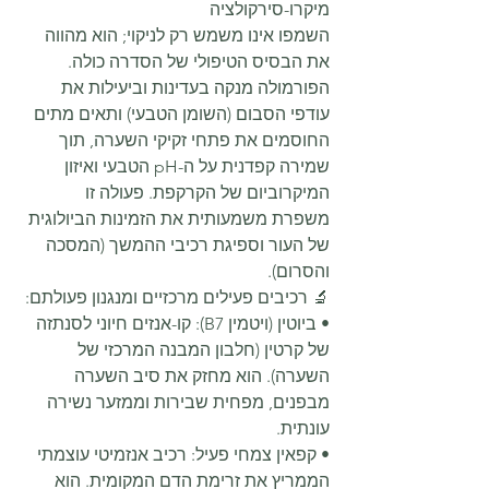
מיקרו-סירקולציה
השמפו אינו משמש רק לניקוי; הוא מהווה 
את הבסיס הטיפולי של הסדרה כולה. 
הפורמולה מנקה בעדינות וביעילות את 
עודפי הסבום (השומן הטבעי) ותאים מתים 
החוסמים את פתחי זקיקי השערה, תוך 
שמירה קפדנית על ה-pH הטבעי ואיזון 
המיקרוביום של הקרקפת. פעולה זו 
משפרת משמעותית את הזמינות הביולוגית 
של העור וספיגת רכיבי ההמשך (המסכה 
והסרום).
🔬 רכיבים פעילים מרכזיים ומנגנון פעולתם:
• ביוטין (ויטמין B7): קו-אנזים חיוני לסנתזה 
של קרטין (חלבון המבנה המרכזי של 
השערה). הוא מחזק את סיב השערה 
מבפנים, מפחית שבירות וממזער נשירה 
עונתית.
• קפאין צמחי פעיל: רכיב אנזמיטי עוצמתי 
הממריץ את זרימת הדם המקומית. הוא 