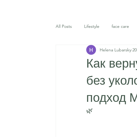
All Posts
Lifestyle
face care
Helena Lubarsky
20
Как верн
без уко
подход 
🌿 