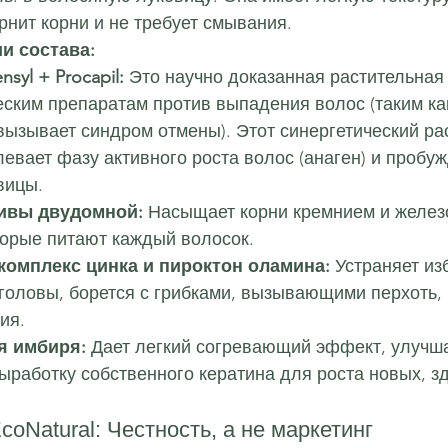
рнит корни и не требует смывания.
и состава:
syl + Procapil:
 Это научно доказанная растительная
ским препаратам против выпадения волос (таким ка
вызывает синдром отмены). Этот синергетический ра
евает фазу активного роста волос (анаген) и пробуж
вицы.
пивы двудомной:
 Насыщает корни кремнием и желез
торые питают каждый волосок.
комплекс цинка и пироктон оламина:
 Устраняет и
головы, борется с грибками, вызывающими перхоть, 
ия.
я имбиря:
 Дает легкий согревающий эффект, улучш
ыработку собственного кератина для роста новых, з
.
oNatural: Честность, а не маркетинг