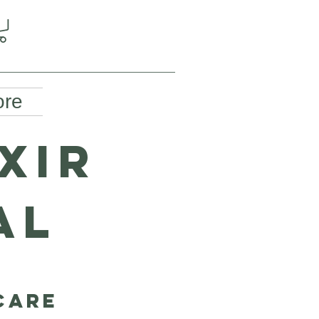
re
ixir
AL
Care