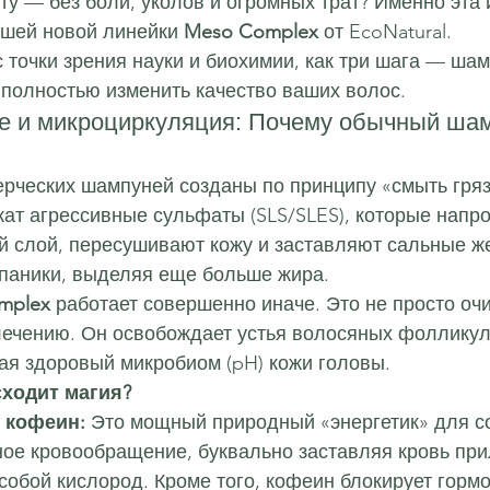
у — без боли, уколов и огромных трат? Именно эта 
ашей новой линейки 
Meso Complex
 от EcoNatural.
 точки зрения науки и биохимии, как три шага — шам
 полностью изменить качество ваших волос.
е и микроциркуляция: Почему обычный шам
рческих шампуней созданы по принципу «смыть гряз
ат агрессивные сульфаты (SLS/SLES), которые напр
 слой, пересушивают кожу и заставляют сальные ж
 паники, выделяя еще больше жира.
mplex
 работает совершенно иначе. Это не просто оч
лечению. Он освобождает устья волосяных фолликул
ая здоровый микробиом (pH) кожи головы.
сходит магия?
 кофеин:
 Это мощный природный «энергетик» для со
ое кровообращение, буквально заставляя кровь при
 собой кислород. Кроме того, кофеин блокирует горм