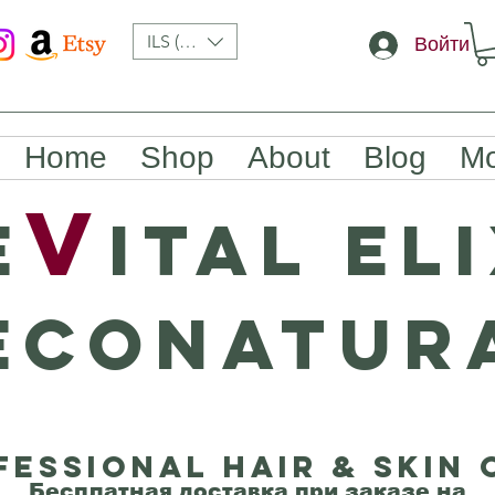
ILS (₪)
Войти
Home
Shop
About
Blog
Mo
v
e
ital el
ECONATUR
fessional Hair & Skin 
Бесплатная доставка при заказе на