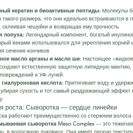
ный кератин и биоактивные пептиды:
 Молекулы б
 такого размера, что они идеально встраиваются в 
, склеивая чешуйки и возвращая ему прочность.
я лопуха:
 Легендарный компонент, богатый инулино
орый веками использовался для укрепления корней и
я сечения кончиков.
ное масло арганы и масло ши:
 Настоящее «жидкое
ссоздают естественную защитную липидную мантию,
оповреждений и УФ-лучей.
 гиалуроновая кислота:
 Притягивает воду и удержи
 убирая сухость и тот самый раздражающий эффект 
у.
ия роста: Сыворотка — сердце линейки
ска работают преимущественно со стержнем волоса 
мываемая сыворотка Meso Complex
 — это тяжелая
ь: в волосяную луковицу. Она имеет легкую текстуру