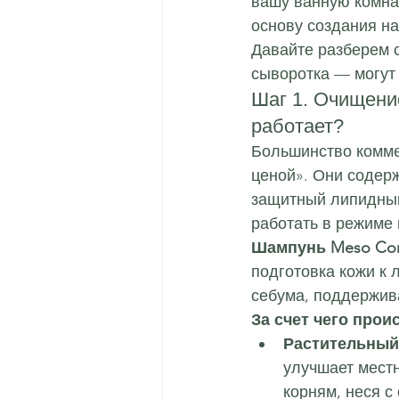
вашу ванную комнат
основу создания н
Давайте разберем с
сыворотка — могут
Шаг 1. Очищени
работает?
Большинство комме
ценой». Они содерж
защитный липидный
работать в режиме
Шампунь Meso Co
подготовка кожи к 
себума, поддержив
За счет чего прои
Растительный
улучшает местн
корням, неся с