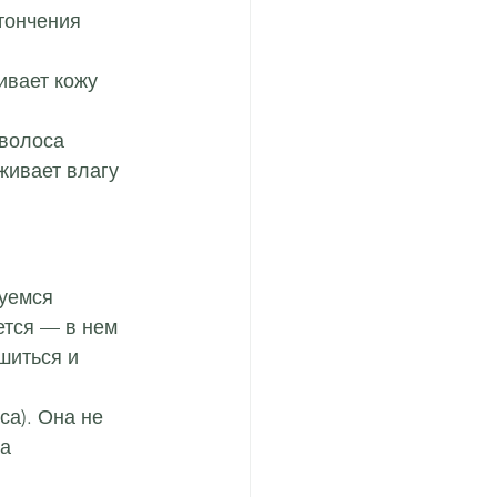
тончения 
ивает кожу 
 волоса 
живает влагу 
уемся 
ется — в нем 
шиться и 
са). Она не 
а 