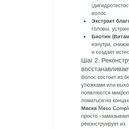
(дигидротестос
волос.
Экстракт благ
головы, устран
Биотин (Витами
изнутри, снижа
и создает есте
Шаг 2. Реконстр
восстанавливае
Волос состоит из б
утюжками или выход
появляются микроп
ломаться на концах
Маска Meso Compl
просто «замазывае
реконструирует их.