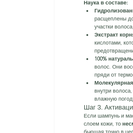
Наука в составе:
Гидролизован
расщеплены до
участки волоса
Экстракт корн
кислотами, кот
предотвращени
100% натураль
волос. Они во
пряди от терм
Молекулярная
внутри волоса,
влажную погод
Шаг 3. Активац
Если шампунь и ма
слоем кожи, то 
нес
бьющая точно в цел