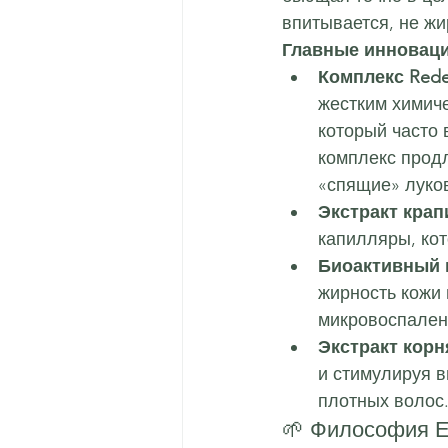
впитывается, не жи
Главные инноваци
Комплекс Reden
жестким химиче
который часто 
комплекс продл
«спящие» луко
Экстракт кра
капилляры, ко
Биоактивный 
жирность кожи 
микровоспален
Экстракт корн
и стимулируя в
плотных волос
🌱 Философия Ec