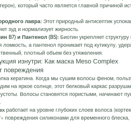
терон), который часто является главной причиной ис
ородного лавра:
 Этот природный антисептик успока
яет зуд и нормализует жирность.
н B7) и Пантенол (B5):
 Биотин укрепляет структуру
я ломкость, а пантенол проникает под кутикулу, удер
ственный, плотный объем без утяжеления.
укция изнутри: Как маска Meso Complex 
т повреждения
елка кератина. Когда мы сушим волосы феном, польз
им на яркое солнце, этот белковый каркас разруша
устоты. Волосы становятся пористыми, начинают пу
.
ex
 работает на уровне глубоких слоев волоса (кортек
т» повреждения силиконами для временного блеска, 