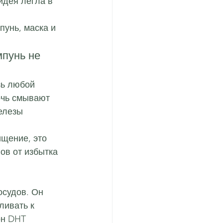
идея легла в 
пунь, маска и 
пунь не 
ь любой 
очь смывают 
елезы 
ищение, это 
ов от избытка 
судов. Он 
ливать к 
он DHT 