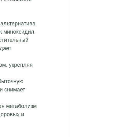
 альтернатива 
к миноксидил, 
стительный 
дает 
ом, укрепляя 
збыточную 
и снимает 
ая метаболизм 
доровых и 