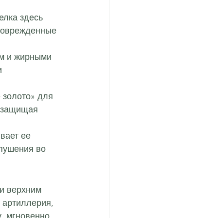
елка здесь 
поврежденные 
м и жирными 
 
 золото» для 
 защищая 
вает ее 
пушения во 
и верхним 
 артиллерия, 
, мгновенно 