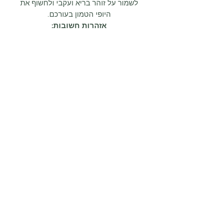
לשמור על זוהר בריא ועקבי ולחשוף את
היופי הטמון בעורכם.
אזהרות חשובות:
לשימוש חיצוני בלבד.
יש להימנע ממגע ישיר עם העיניים.
במקרה של מגע, יש לשטוף היטב
במים.
אין למרוח על עור פגום או מגורה.
יש להפסיק את השימוש אם
מופיעים גירוי או אדמומיות ולפנות
לרופא.
יש להרחיק מהישג ידם של ילדים.
בשל תהליך חידוש תאי העור
המקודם על ידי
תכשיר ניקוי
פילינג
זה, מומלץ להשתמש בקרם
הגנה לאחר המריחה, במיוחד
במהלך שימוש בשעות היום.
מרכיבים