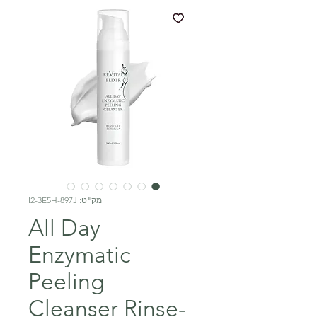
מק"ט: I2-3E5H-897J
All Day
Enzymatic
Peeling
Cleanser Rinse-