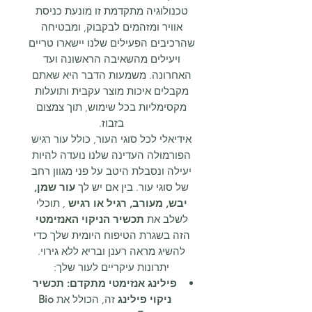
טכנולוגיה מתקדמת זו מונעת כניסת
אוויר ומזהמים לבקבוק, ומבטיחה
שהרכיבים הפעילים שלנו יישארו טריים
ויעילים מהשאיבה הראשונה ועד
האחרונה. משמעות הדבר היא שאתם
מקבלים איכות מוצר עקבית ותועלות
מקסימליות בכל שימוש, תוך צמצום
בזבוז.
אידיאלי לכל סוגי העור, כולל עור רגיש
הפורמולה העדינה שלנו נועדה להיות
יעילה ונסבלת היטב על פני מגוון רחב
של סוגי עור. בין אם יש לך
עור שמן,
יבש, מעורב, רגיל או רגיש
, תוכלי
לשלב את
תכשיר הניקוי האנזימטי
הזה בשגרת הטיפוח היומית שלך כדי
להשיג מראה רענן ובריא ללא גירוי.
יתרונות עיקריים לעור שלך:
פילינג אנזימטי מתקדם:
תכשיר
ניקוי פילינג
זה, הכולל את
Bio